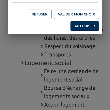
Points de collecte des
déchets
REFUSER
VALIDER MON CHOIX
Réglementation sur la
AUTORISER
plantation et l'entretien
des haies, des arbres
Respect du voisinage
Transports
Logement social
Faire une demande de
logement social
Bourse d'échange de
logements sociaux
Action logement