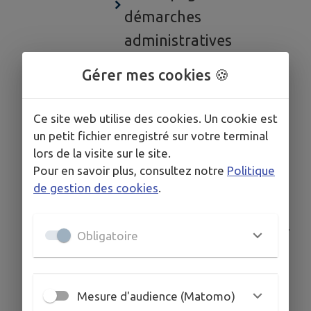
démarches
administratives
Frontaliers : pensez à
Gérer mes cookies 🍪
vous faire recenser !
Interdiction de fumer
Ce site web utilise des cookies. Un cookie est
aux abords des écoles
un petit fichier enregistré sur votre terminal
lors de la visite sur le site.
Les déchetteries
Pour en savoir plus, consultez notre
Politique
Liens utiles
de gestion des cookies
.
Maison de la Justice et
du Droit de Saint-Julien-
Obligatoire
en-Genevois
Meublé de tourisme et
Mesure d'audience (Matomo)
sa déclaration