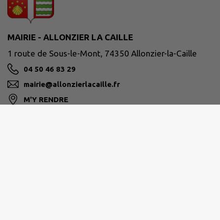
MAIRIE - ALLONZIER LA CAILLE
1 route de Sous-le-Mont, 74350 Allonzier-la-Caille
04 50 46 83 29
mairie@allonzierlacaille.fr
M'Y RENDRE
www.allonzierlacaille.fr