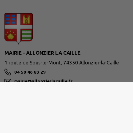
MAIRIE - ALLONZIER LA CAILLE
1 route de Sous-le-Mont, 74350 Allonzier-la-Caille
04 50 46 83 29
mairie@allonzierlacaille.fr
M'Y RENDRE
www.allonzierlacaille.fr