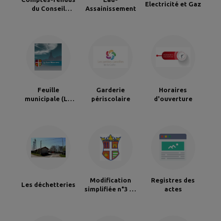
Electricité et Gaz
du Conseil
Assainissement
Municipal
Feuille
Garderie
Horaires
municipale (Le
périscolaire
d'ouverture
Lien)
Modification
Registres des
Les déchetteries
simplifiée n°3 du
actes
PLU d’Allonzier la
Caille