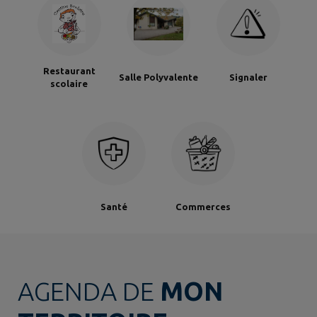
Restaurant
Salle Polyvalente
Signaler
scolaire
Santé
Commerces
AGENDA DE
MON