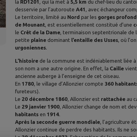
la
RD1201
, qui la met à
5,5 km
du chef-lieu du cant
desservie par l’autoroute
A41
, avec échangeur com
Le territoire, limité au
Nord
par les
gorges profond
de Mounant
, est essentiellement constitué d’une
c
le
Crêt de la Dame
, terminaison septentrionale de 
petite
plaine
dominant
l’entaille des Usses
, où l’o
urgoniennes
.
L’histoire
de la commune est indéniablement liée à 
son nom a une autre origine. En effet, la
Caille
vient
ancienne auberge à l’enseigne de cet oiseau.
En
1780
, le village d’Allonzier compte
360 habitant
fureteurs).
Le
20 décembre 1860
, Allonzier est
rattachée
au c
Le
29 janvier 1900
, Allonzier change de nom et de
habitants
en
1914
.
Après la seconde guerre mondiale
, l’agriculture 
Allonzier continue de perdre des habitants. Ils ne s