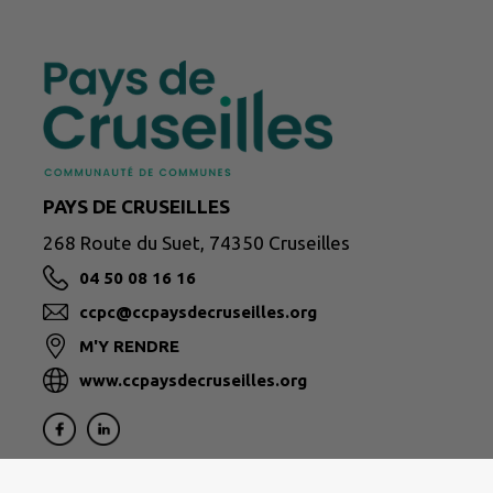
PAYS DE CRUSEILLES
268 Route du Suet, 74350 Cruseilles
04 50 08 16 16
ccpc@ccpaysdecruseilles.org
M'Y RENDRE
www.ccpaysdecruseilles.org