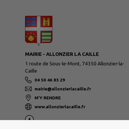
MAIRIE - ALLONZIER LA CAILLE
1 route de Sous-le-Mont, 74350 Allonzier-la-
Caille
04 50 46 83 29
mairie@allonzierlacaille.fr
M'Y RENDRE
www.allonzierlacaille.fr