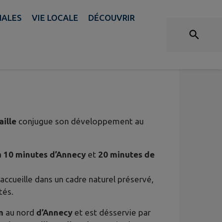
NALES
VIE LOCALE
DÉCOUVRIR
aille
conjugue son développement au
à
10 minutes d’Annecy
et
20 minutes de
accueille dans un cadre naturel préservé,
tés.
m
au nord
d’Annecy
et est désservie par