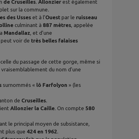
on
de Cruseilles
.
Allonzier
est également
plet sur la commune.
es des Usses
et à l’
Ouest
par le
ruisseau
olline
culminant à
887 mètres
, appelée
la
Mandallaz
, et d’une
n peut voir de
très belles falaises
celle du passage de cette gorge, même si
 vraisemblablement du nom d’une
s
surnommés «
lô Farfolyon
» (les
anton de
Cruseilles
.
vient
Allonzier la Caille
. On compte
580
étant le principal moyen de subsistance,
ont plus que
424 en 1962
.