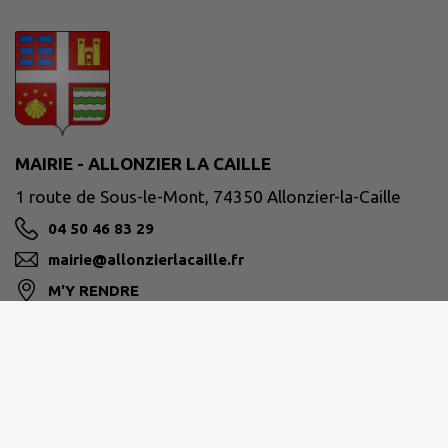
MAIRIE - ALLONZIER LA CAILLE
1 route de Sous-le-Mont, 74350 Allonzier-la-Caille
04 50 46 83 29
mairie@allonzierlacaille.fr
M'Y RENDRE
www.allonzierlacaille.fr