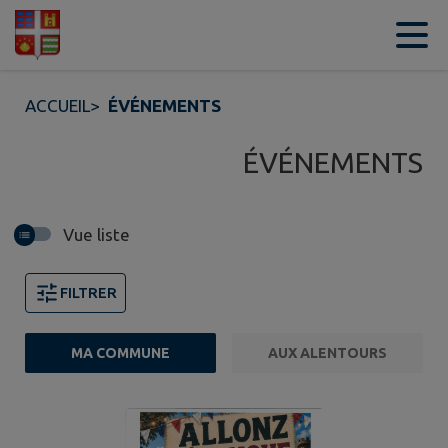
Contenu
Menu
Recherche
Pied de page
ACCUEIL
>
ÉVÉNEMENTS
ÉVÉNEMENTS
Vue liste
FILTRER
MA COMMUNE
AUX ALENTOURS
2 événements trouvés.