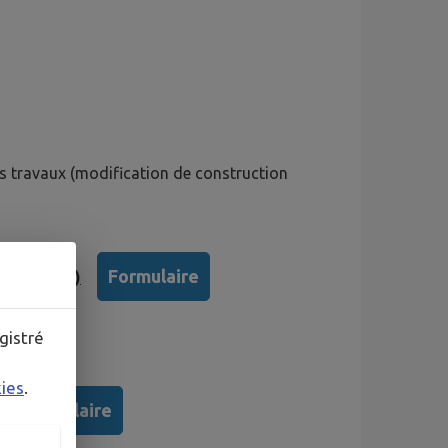
es travaux (modification de construction
Formulaire
construire)
gistré
kies
.
Formulaire