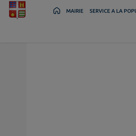
Contenu
Menu
Recherche
Pied de page
MAIRIE
SERVICE A LA PO