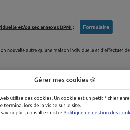
Formulaire
viduelle et/ou ses annexes DPMI
:
n nouvelle autre qu'une maison individuelle et d'effectuer d
Gérer mes cookies 🍪
x, installations et aménagements non soumis à permis de 
e terrains de faible importance
web utilise des cookies. Un cookie est un petit fichier enre
e terminal lors de la visite sur le site.
 savoir plus, consultez notre
Politique de gestion des coo
res divisions foncières non soumis à permis d'aménager)