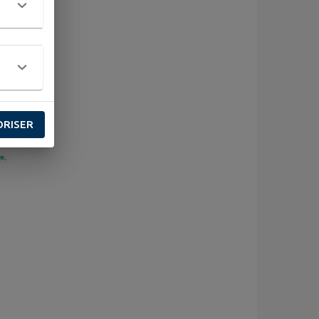
rbinfos
ORISER