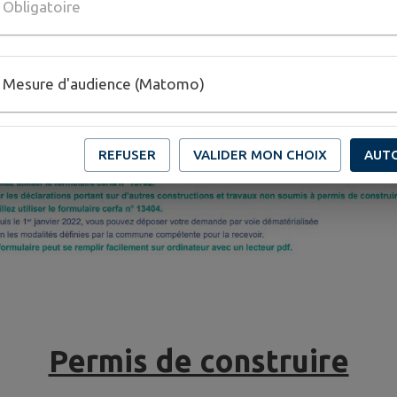
Obligatoire
le lien d'un site trés utile pour compléter votre dossier:
U
Mesure d'audience (Matomo)
REFUSER
VALIDER MON CHOIX
AUT
Permis de construire