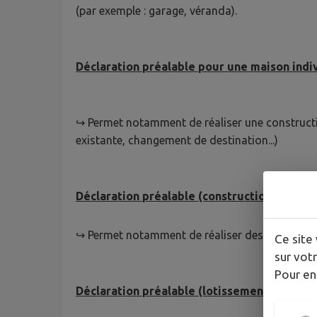
(par exemple : garage, véranda).
Déclaration préalable pour une maison indi
↪ Permet notamment de réaliser une constructio
existante, changement de destination...)
Déclaration préalable (construction, travau
↪ Permet notamment de réaliser des divisions d
Ce site 
sur votr
Pour en
Déclaration préalable (lotissements et aut