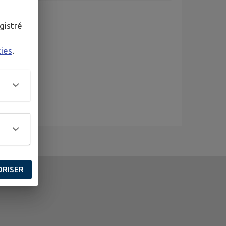
gistré
kies
.
ORISER