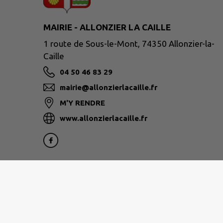
MAIRIE - ALLONZIER LA CAILLE
1 route de Sous-le-Mont, 74350 Allonzier-la-
Caille
04 50 46 83 29
mairie@allonzierlacaille.fr
M'Y RENDRE
www.allonzierlacaille.fr