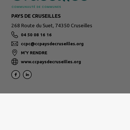
PAYS DE CRUSEILLES
268 Route du Suet, 74350 Cruseilles
04 50 08 16 16
ccpc@ccpaysdecruseilles.org
M'Y RENDRE
www.ccpaysdecruseilles.org
Formulaire de contact des différents services