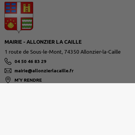
MAIRIE - ALLONZIER LA CAILLE
1 route de Sous-le-Mont, 74350 Allonzier-la-Caille
04 50 46 83 29
mairie@allonzierlacaille.fr
M'Y RENDRE
www.allonzierlacaille.fr