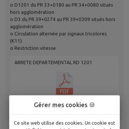
o D1201 du PR 33+0180 au PR 34+0080 situés
hors agglomération
o D3 du PR 39+0274 au PR 39+0309 situés hors
agglomération
o Circulation alternée par signaux tricolores
(K11)
o Restriction vitesse
ARRETE DEPARTEMENTAL RD 1201
Gérer mes cookies 🍪
Ce site web utilise des cookies. Un cookie est