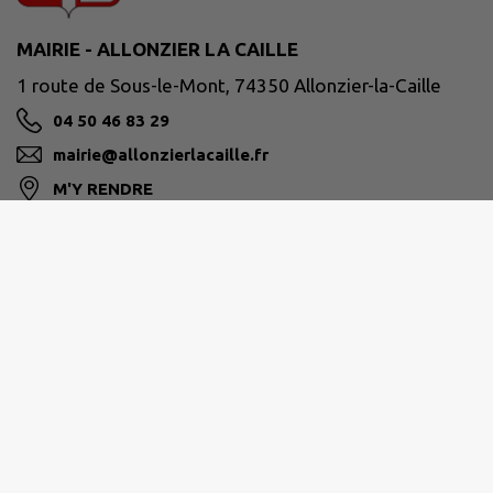
MAIRIE - ALLONZIER LA CAILLE
1 route de Sous-le-Mont, 74350 Allonzier-la-Caille
04 50 46 83 29
mairie@allonzierlacaille.fr
M'Y RENDRE
www.allonzierlacaille.fr