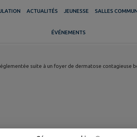
PULATION
ACTUALITÉS
JEUNESSE
SALLES COMMU
AIRE CONTAGIEUSE BOV
ÉVÉNEMENTS
réglementée suite à un foyer de dermatose contagieuse b