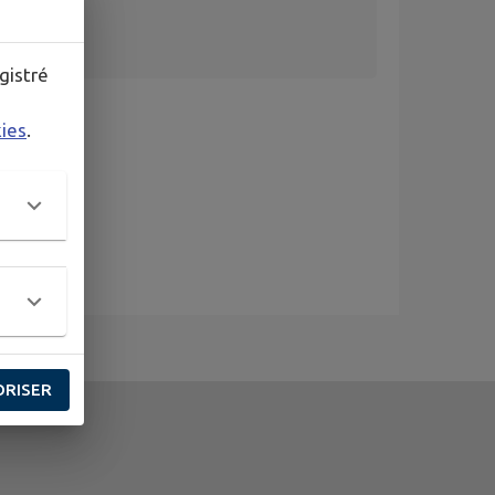
gistré
kies
.
ORISER