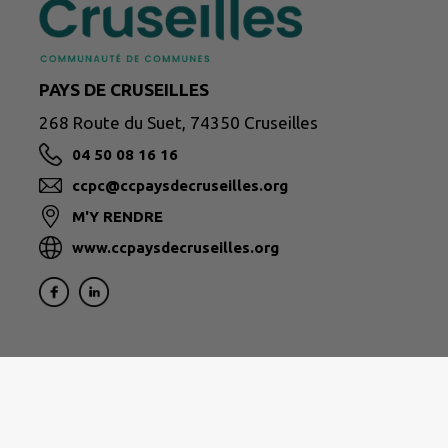
PAYS DE CRUSEILLES
268 Route du Suet, 74350 Cruseilles
04 50 08 16 16
ccpc@ccpaysdecruseilles.org
M'Y RENDRE
www.ccpaysdecruseilles.org
Formulaire de contact des différents services