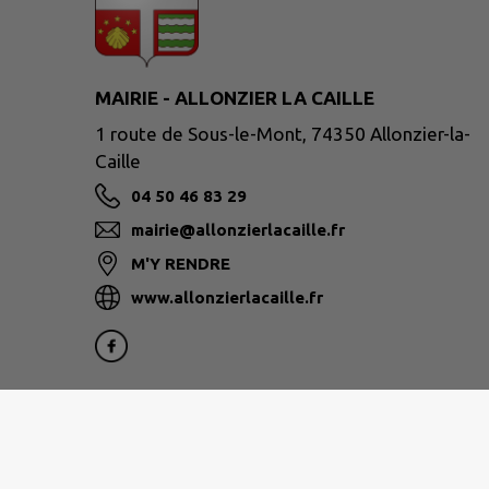
MAIRIE - ALLONZIER LA CAILLE
1 route de Sous-le-Mont, 74350 Allonzier-la-
Caille
04 50 46 83 29
mairie@allonzierlacaille.fr
M'Y RENDRE
www.allonzierlacaille.fr