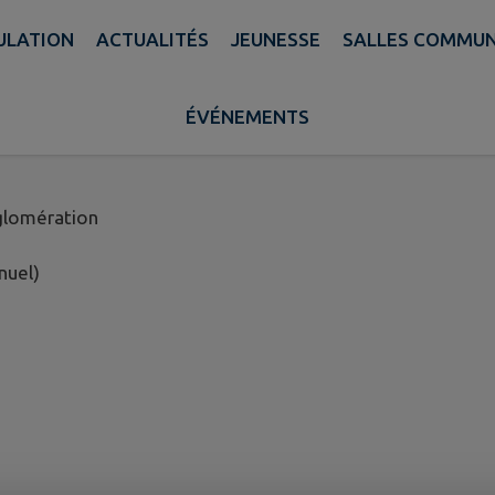
PULATION
ACTUALITÉS
JEUNESSE
SALLES COMMU
LATION RD2 HORS AGGL
ÉVÉNEMENTS
glomération
nuel)