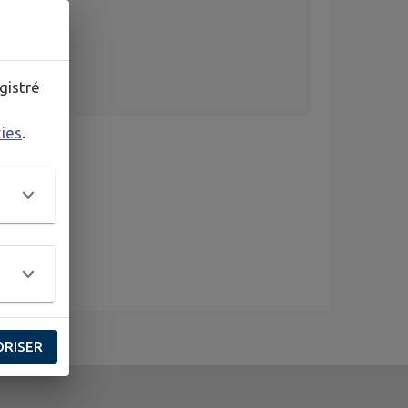
gistré
kies
.
ORISER