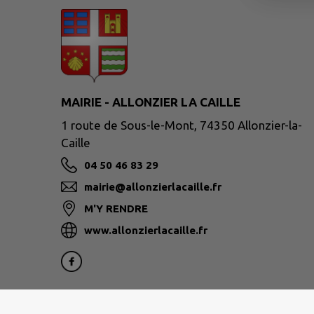
MAIRIE - ALLONZIER LA CAILLE
1 route de Sous-le-Mont, 74350 Allonzier-la-
Caille
04 50 46 83 29
mairie@allonzierlacaille.fr
M'Y RENDRE
www.allonzierlacaille.fr