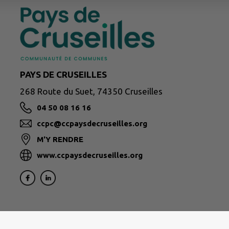
PAYS DE CRUSEILLES
268 Route du Suet, 74350 Cruseilles
04 50 08 16 16
ccpc@ccpaysdecruseilles.org
M'Y RENDRE
www.ccpaysdecruseilles.org