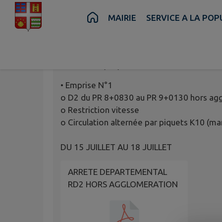
Contenu
Menu
Recherche
Pied de page
MAIRIE
SERVICE A LA PO
ARRETE DE CIRCU
Publié le
10/07/2025 à 13:46
• Emprise N°1
o D2 du PR 8+0830 au PR 9+0130 hors ag
o Restriction vitesse
o Circulation alternée par piquets K10 (ma
DU 15 JUILLET AU 18 JUILLET
ARRETE DEPARTEMENTAL
RD2 HORS AGGLOMERATION