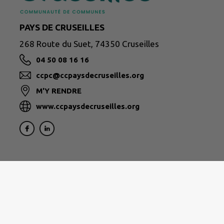
PAYS DE CRUSEILLES
268 Route du Suet, 74350 Cruseilles
04 50 08 16 16
ccpc@ccpaysdecruseilles.org
M'Y RENDRE
www.ccpaysdecruseilles.org
Formulaire de contact des différents services