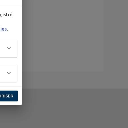
gistré
kies
.
ORISER