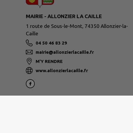
MAIRIE - ALLONZIER LA CAILLE
1 route de Sous-le-Mont, 74350 Allonzier-la-
Caille
04 50 46 83 29
mairie@allonzierlacaille.fr
M'Y RENDRE
www.allonzierlacaille.fr