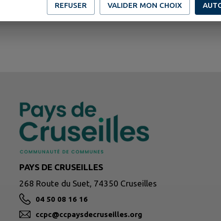
REFUSER
VALIDER MON CHOIX
AUT
PAYS DE CRUSEILLES
268 Route du Suet, 74350 Cruseilles
04 50 08 16 16
ccpc@ccpaysdecruseilles.org