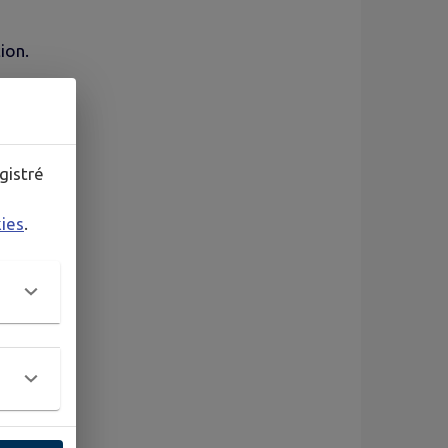
ion.
gistré
kies
.