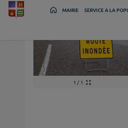
Contenu
Menu
Recherche
Pied de page
MAIRIE
SERVICE A LA PO
1
/
1