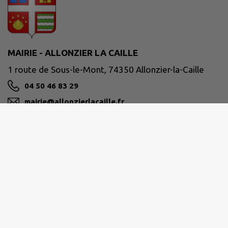
MAIRIE - ALLONZIER LA CAILLE
1 route de Sous-le-Mont, 74350 Allonzier-la-Caille
04 50 46 83 29
mairie@allonzierlacaille.fr
M'Y RENDRE
www.allonzierlacaille.fr