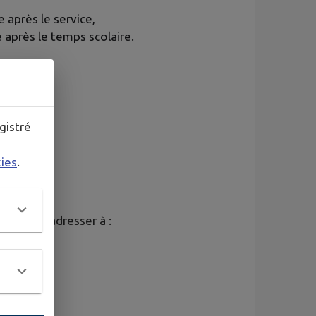
e après le service,
e après le temps scolaire.
gistré
kies
.
e +CV) à adresser à :