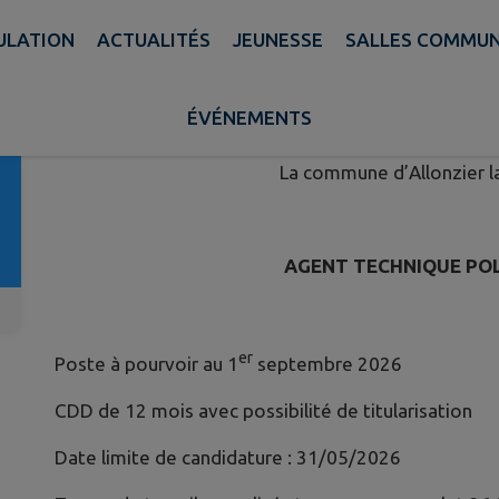
PULATION
ACTUALITÉS
JEUNESSE
SALLES COMMU
AGENT TECHNIQUE POLYVALE
Publié le mardi 10 février 2026 - Allonzier la Caille
ÉVÉNEMENTS
La commune d’Allonzier la
AGENT TECHNIQUE POL
er
Poste à pourvoir au 1
septembre 2026
CDD de 12 mois avec possibilité de titularisation
Date limite de candidature : 31/05/2026