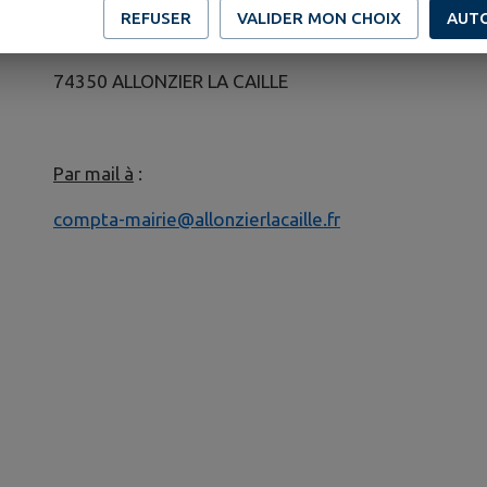
REFUSER
VALIDER MON CHOIX
AUT
1 route de Sous le Mont
74350 ALLONZIER LA CAILLE
Par mail à
:
compta-mairie@allonzierlacaille.fr