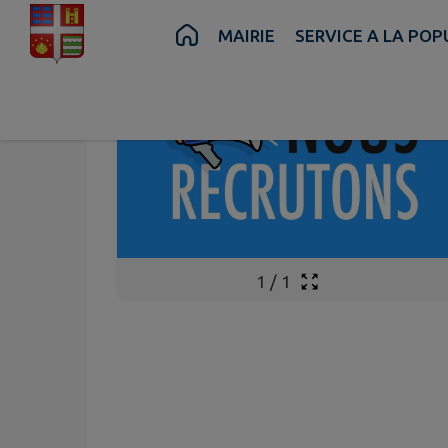
Contenu
Menu
Recherche
Pied de page
MAIRIE
SERVICE A LA PO
1
/
1