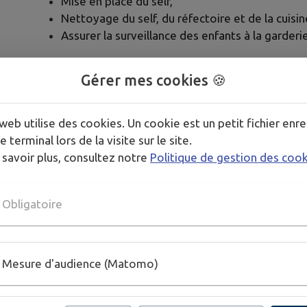
Mise en place du self,
Nettoyage du self, du réfectoire et de la cuisin
Assurer la surveillance des enfants à la garderi
Gérer mes cookies 🍪
Profils recherchés
:
Connaissance des règles HACCP
web utilise des cookies. Un cookie est un petit fichier enre
Savoir travailler en équipe
e terminal lors de la visite sur le site.
Discrétion
 savoir plus, consultez notre
Politique de gestion des coo
Obligatoire
Candidature (lettre manuscrit
Mesure d'audience (Matomo)
Par courrier à
:
Mairie