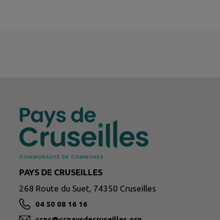
PAYS DE CRUSEILLES
268 Route du Suet, 74350 Cruseilles
04 50 08 16 16
ccpc@ccpaysdecruseilles.org