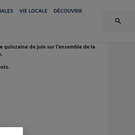
NALES
VIE LOCALE
DÉCOUVRIR
 quinzaine de juin sur l'ensemble de la
.
nts.