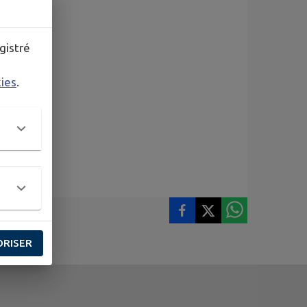
gistré
kies
.
ORISER