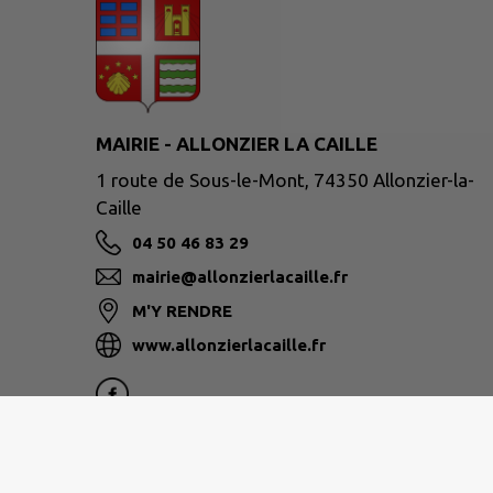
MAIRIE - ALLONZIER LA CAILLE
1 route de Sous-le-Mont, 74350 Allonzier-la-
Caille
04 50 46 83 29
mairie@allonzierlacaille.fr
M'Y RENDRE
www.allonzierlacaille.fr