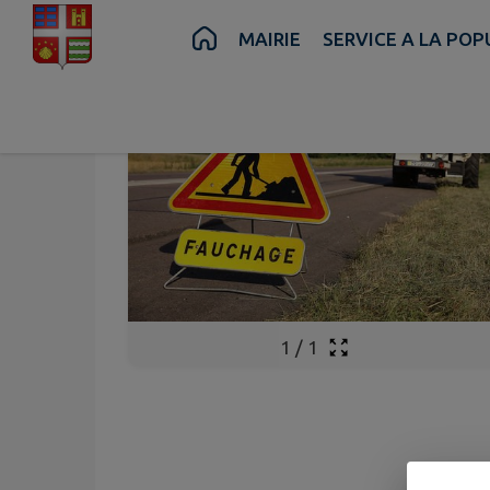
Contenu
Menu
Recherche
Pied de page
MAIRIE
SERVICE A LA PO
1
/
1