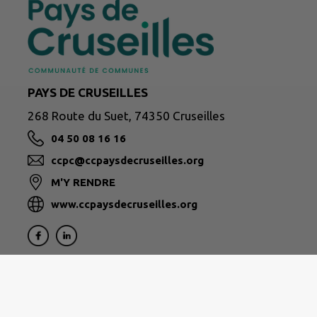
PAYS DE CRUSEILLES
268 Route du Suet, 74350 Cruseilles
04 50 08 16 16
ccpc@ccpaysdecruseilles.org
M'Y RENDRE
www.ccpaysdecruseilles.org